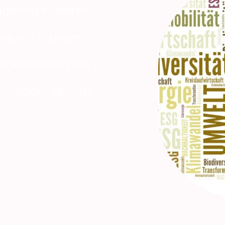
igkeitsprojekten
sausrichtungen:
ro Klimapartner
ission-zero.at